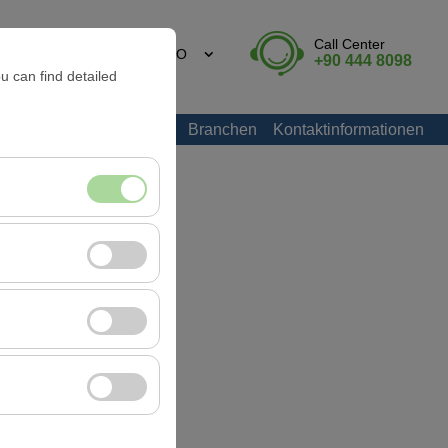
Call Center
DE
EURO
+90 444 8098
u can find detailed
armaris Autovermietung
Branchen
Kontaktinformationen
itzungsverwaltung
rzahl, meistbesuchte
ssen und die
erbung anzuzeigen
 Plattform