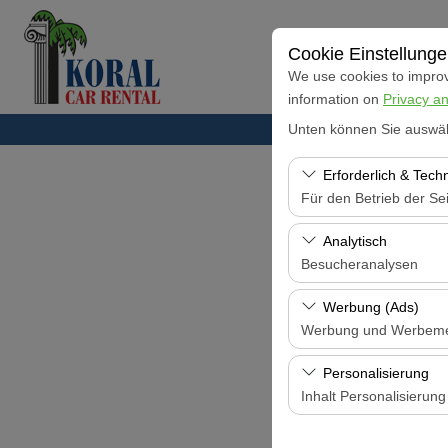
Cookie Einstellung
We use cookies to improve
information on
Privacy an
Unten können Sie auswäh
Erforderlich & Tech
Für den Betrieb der Sei
Diese Cookies sind für
Analytisch
und grundlegende Funkt
Besucheranalysen
Diese Cookies ermöglic
Werbung (Ads)
Seiten, Nutzerverhalte
Werbung und Werbem
Benutzererfahrung kont
Diese Cookies ermöglic
Personalisierung
und die Wirksamkeit u
Inhalt Personalisierung
Diese Cookies werden v