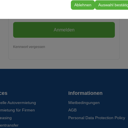
 Ihre Benutzeroberflächeneinstellungen, Sprachpräferenzen und andere
Ablehnen
Auswahl bestäti
mich erinnern
Anmelden
Kennwort vergessen
ces
Informationen
uelle Autovermietung
Mietbedingungen
rmietung für Firmen
AGB
leasing
Personal Data Protection Policy
entransfer