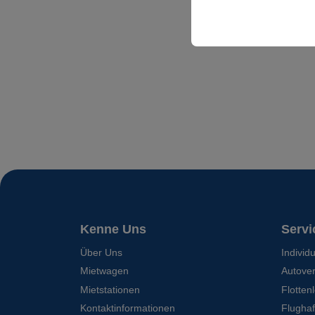
sicherzustellen, indem
gespeichert werden.
Kenne Uns
Servi
Über Uns
Individ
Mietwagen
Autove
Mietstationen
Flotten
Kontaktinformationen
Flughaf