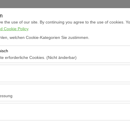
en
Anmelden
 the use of our site. By continuing you agree to the use of cookies. Yo
d Cookie Policy
.
len, welchen Cookie-Kategorien Sie zustimmen.
M
nisch
te erforderliche Cookies. (Nicht änderbar)
Anmelden
Registrieren
 das ordnungsgemäße Funktionieren der Website, die Sicherheit, die S
ionen erforderlich. Sie können nicht deaktiviert werden.
Benutzername
hen es uns, zu analysieren, wie unsere Website genutzt wird (Besuche
n). Diese Daten werden verwendet, um die Leistung der Website zu me
essung
Kennwort
inuierlich zu verbessern.
hen es uns, Ihnen auf Ihre Interessen abgestimmte personalisierte W
nserer Werbekampagnen zu messen (Impressionen, Klickrate).
Bestätigungs-Code
erwendet, um die Konsistenz und Kontinuität Ihres Erlebnisses auf der