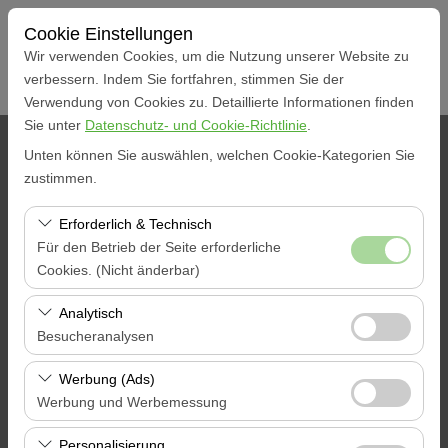
Cookie Einstellungen
Wir verwenden Cookies, um die Nutzung unserer Website zu
verbessern. Indem Sie fortfahren, stimmen Sie der
Verwendung von Cookies zu. Detaillierte Informationen finden
Sie unter
Datenschutz- und Cookie-Richtlinie
.
Abholstation
Unten können Sie auswählen, welchen Cookie-Kategorien Sie
zustimmen.
Muğla Marmaris Koral Autovermietung Büro
Erforderlich & Technisch
Für den Betrieb der Seite erforderliche
Eine andere Rückgabestation auswählen
Cookies. (Nicht änderbar)
Abholdatum & Zeit
Diese Cookies sind für das ordnungsgemäße
Analytisch
Funktionieren der Website, die Sicherheit, die
Besucheranalysen
09:00
Sitzungsverwaltung und grundlegende Funktionen
Diese Cookies ermöglichen es uns, zu analysieren, wie
erforderlich. Sie können nicht deaktiviert werden.
Werbung (Ads)
Rückgabedatum & Zeit
unsere Website genutzt wird (Besucherzahl,
Werbung und Werbemessung
meistbesuchte Seiten, Nutzerverhalten). Diese Daten
09:00
Diese Cookies ermöglichen es uns, Ihnen auf Ihre
werden verwendet, um die Leistung der Website zu
Personalisierung