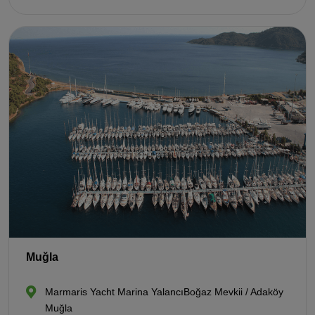
Muğla
Marmaris Yacht Marina YalancıBoğaz Mevkii / Adaköy
Muğla