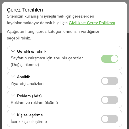
Çerez Tercihleri
Sitemizin kullanışını iyileştirmek için çerezlerden
faydalanmaktayız detaylı bilgi için
Gizlilik ve Çerez Politikası
Aşağıdan hangi çerez kategorilerine izin verdiğinizi
seçebilirsiniz.
ALIŞ BİLGİLERİ
Gerekli & Teknik
Marmaris
Sayfanın çalışması için zorunlu çerezler.
(Değiştirilemez)
Aracı farklı bir lokasyona bırakacağım
Muğla Göcek Marina
Bu çerezler sitenin doğru şekilde çalışması, güvenlik,
Analitik
oturum yönetimi ve temel işlevler için gereklidir. Devre
Ziyaretçi analizleri
Alış Tarih & Saat
dışı bırakılamaz.
Bu çerezler, sitemizin nasıl kullanıldığını (ziyaretçi sayısı,
Reklam (Ads)
09:00
en çok ziyaret edilen sayfalar, kullanıcı davranışları)
Reklam ve reklam ölçümü
analiz etmemizi sağlar. Bu veriler, web sitesi
Bırakış Tarih & Saat
Bu çerezler, size ilgi alanlarınıza uygun kişiselleştirilmiş
performansını ölçmek ve kullanıcı deneyimini sürekli
Kişiselleştirme
reklamlar göstermemize ve reklam kampanyalarımızın
iyileştirmek için kullanılır.
İçerik kişiselleştirme
09:00
etkinliğini (gösterim sayısı, tıklama oranı) ölçmemize