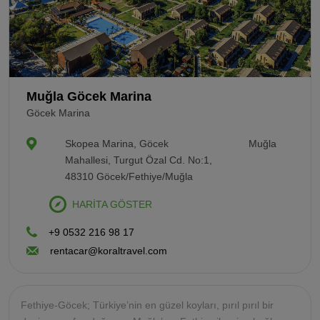
Muğla Göcek Marina
Göcek Marina
Skopea Marina, Göcek
Muğla
Mahallesi, Turgut Özal Cd. No:1,
48310 Göcek/Fethiye/Muğla
HARİTA GÖSTER
+9 0532 216 98 17
rentacar@koraltravel.com
Fethiye-Göcek; Türkiye’nin en güzel koyları, pırıl pırıl bir