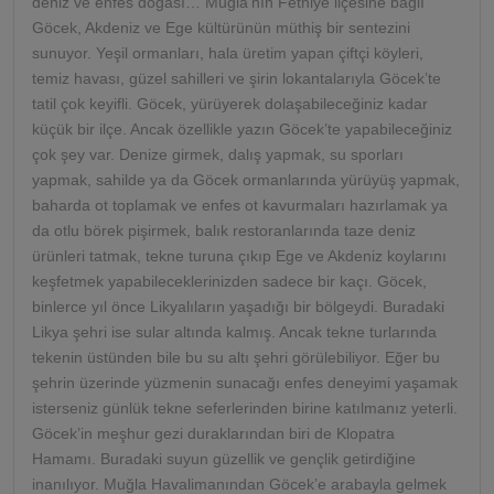
deniz ve enfes doğası… Muğla’nın Fethiye ilçesine bağlı
Göcek, Akdeniz ve Ege kültürünün müthiş bir sentezini
sunuyor. Yeşil ormanları, hala üretim yapan çiftçi köyleri,
temiz havası, güzel sahilleri ve şirin lokantalarıyla Göcek’te
tatil çok keyifli. Göcek, yürüyerek dolaşabileceğiniz kadar
küçük bir ilçe. Ancak özellikle yazın Göcek’te yapabileceğiniz
çok şey var. Denize girmek, dalış yapmak, su sporları
yapmak, sahilde ya da Göcek ormanlarında yürüyüş yapmak,
baharda ot toplamak ve enfes ot kavurmaları hazırlamak ya
da otlu börek pişirmek, balık restoranlarında taze deniz
ürünleri tatmak, tekne turuna çıkıp Ege ve Akdeniz koylarını
keşfetmek yapabileceklerinizden sadece bir kaçı. Göcek,
binlerce yıl önce Likyalıların yaşadığı bir bölgeydi. Buradaki
Likya şehri ise sular altında kalmış. Ancak tekne turlarında
tekenin üstünden bile bu su altı şehri görülebiliyor. Eğer bu
şehrin üzerinde yüzmenin sunacağı enfes deneyimi yaşamak
isterseniz günlük tekne seferlerinden birine katılmanız yeterli.
Göcek’in meşhur gezi duraklarından biri de Klopatra
Hamamı. Buradaki suyun güzellik ve gençlik getirdiğine
inanılıyor. Muğla Havalimanından Göcek’e arabayla gelmek