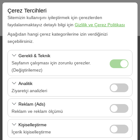
Çerez Tercihleri
Sitemizin kullanışını iyileştirmek için çerezlerden
faydalanmaktayız detaylı bilgi için
Gizlilik ve Çerez Politikası
Aşağıdan hangi çerez kategorilerine izin verdiğinizi
seçebilirsiniz.
ALIŞ BİLGİLERİ
Gerekli & Teknik
Marmaris
Sayfanın çalışması için zorunlu çerezler.
(Değiştirilemez)
Aracı farklı bir lokasyona bırakacağım
Bu çerezler sitenin doğru şekilde çalışması, güvenlik,
Analitik
oturum yönetimi ve temel işlevler için gereklidir. Devre
Ziyaretçi analizleri
Alış Tarih & Saat
dışı bırakılamaz.
Bu çerezler, sitemizin nasıl kullanıldığını (ziyaretçi sayısı,
Reklam (Ads)
09:00
en çok ziyaret edilen sayfalar, kullanıcı davranışları)
Reklam ve reklam ölçümü
analiz etmemizi sağlar. Bu veriler, web sitesi
Bırakış Tarih & Saat
Bu çerezler, size ilgi alanlarınıza uygun kişiselleştirilmiş
performansını ölçmek ve kullanıcı deneyimini sürekli
Kişiselleştirme
reklamlar göstermemize ve reklam kampanyalarımızın
iyileştirmek için kullanılır.
İçerik kişiselleştirme
09:00
etkinliğini (gösterim sayısı, tıklama oranı) ölçmemize