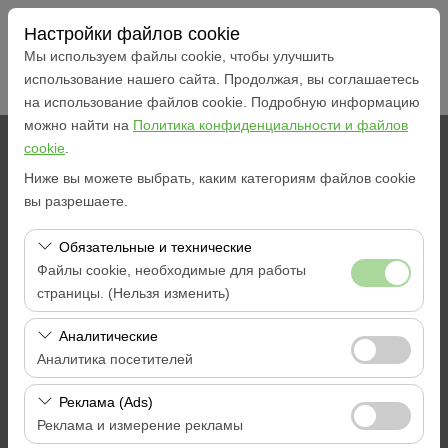
Настройки файлов cookie
Мы используем файлы cookie, чтобы улучшить
использование нашего сайта. Продолжая, вы соглашаетесь
на использование файлов cookie. Подробную информацию
можно найти на
Политика конфиденциальности и файлов
cookie
.
Чувствительный элемент
Ниже вы можете выбрать, каким категориям файлов cookie
Muğla Ментеше Центр
вы разрешаете.
Обязательные и технические
Указать другое место возврата машины
Файлы cookie, необходимые для работы
страницы. (Нельзя изменить)
Дата и время пуска
Эти файлы cookie необходимы для корректной
Аналитические
09:00
работы сайта, безопасности, управления сеансами и
Аналитика посетителей
базовых функций. Их нельзя отключить.
Дата и время возврата
Эти файлы cookie позволяют нам анализировать, как
Реклама (Ads)
используется наш сайт (количество посетителей,
Реклама и измерение рекламы
09:00
самые посещаемые страницы, поведение