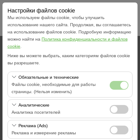
Настройки файлов cookie
Мы используем файлы cookie, чтобы улучшить
использование нашего сайта. Продолжая, вы соглашаетесь
на использование файлов cookie. Подробную информацию
можно найти на
Политика конфиденциальности и файлов
cookie
.
Чувствительный элемент
Ниже вы можете выбрать, каким категориям файлов cookie
Muğla МАРМАРИССКИЙ ОФИС
вы разрешаете.
Обязательные и технические
Указать другое место возврата машины
Файлы cookie, необходимые для работы
страницы. (Нельзя изменить)
Дата и время пуска
Эти файлы cookie необходимы для корректной
Аналитические
09:00
работы сайта, безопасности, управления сеансами и
Аналитика посетителей
базовых функций. Их нельзя отключить.
Дата и время возврата
Эти файлы cookie позволяют нам анализировать, как
Реклама (Ads)
используется наш сайт (количество посетителей,
Реклама и измерение рекламы
09:00
самые посещаемые страницы, поведение